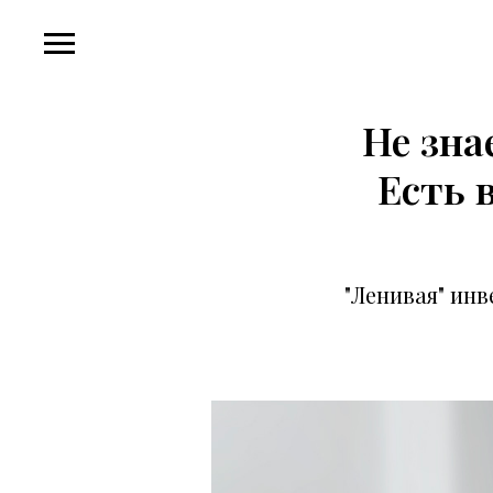
Не зна
Есть 
"Ленивая" ин