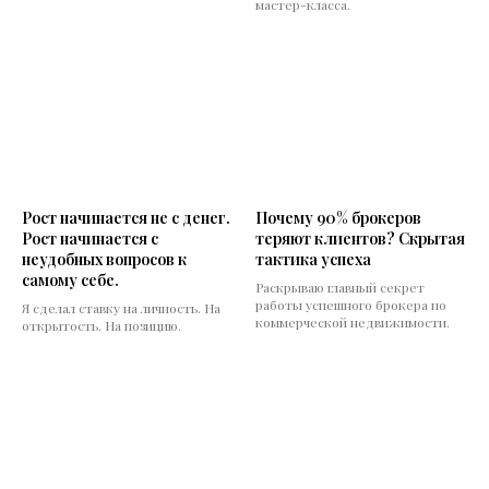
мастер-класса.
Рост начинается не с денег.
Почему 90% брокеров
Рост начинается с
теряют клиентов? Скрытая
неудобных вопросов к
тактика успеха
самому себе.
Раскрываю главный секрет
работы успешного брокера по
Я сделал ставку на личность. На
коммерческой недвижимости.
открытость. На позицию.