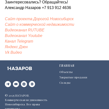
Заинтересовались? Обращайтесь!
Александр Назаров +7 913 912 4636
Сайт проекта Дорогой Новосибирск
Сайт
о коммерческой недвижимости
Видеоканал RUTUBE
Видеоканал Youtube
Канал Telegram
Яндекс
Дзен
Vk Видео
ГЛАВНАЯ
Объекты
Закрытые продажи
Склады
© 2025 НАЗАРОВ.
Коммерческая недвижимость
Новосибирска. Все права
защищены.