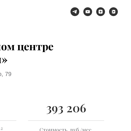
мом центре
л»
, 79
393 206
2
м
Стоимость, руб./мес.