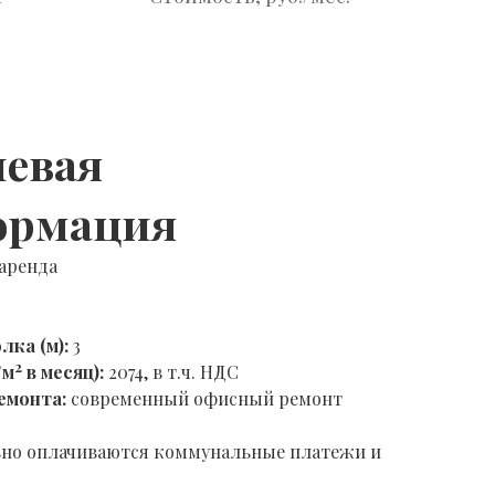
евая
ормация
аренда
лка (м):
3
2
/м
в месяц):
2074, в т.ч. НДС
емонта:
современный офисный ремонт
но оплачиваются коммунальные платежи и