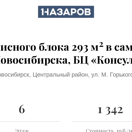
2
исного блока 293 м
в са
овосибирска, БЦ «Консу
Новосибирск, Центральный район, ул. М. Горького
6
1 342
Этаж
Стоимость, руб./