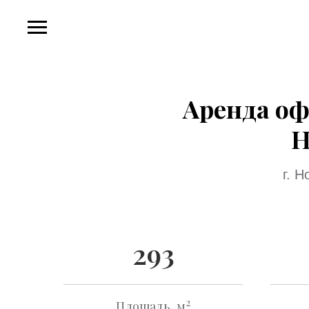
Аренда оф
Н
г. 
293
2
Площадь, м