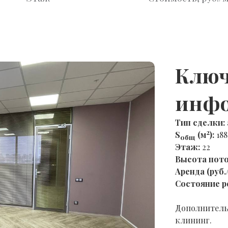
Ключ
инф
Тип сделки:
2
S
(м
):
188
общ
Этаж:
22
Высота пото
Аренда (руб.
Состояние р
Дополнитель
клининг.