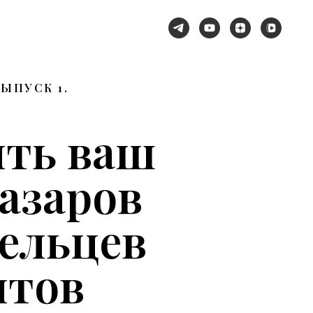
ЫПУСК 1.
ить ваш
азаров
дельцев
нтов