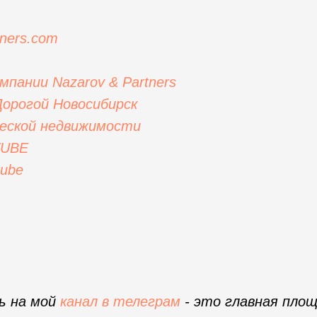
ners.com
пании Nazarov & Partners
орогой Новосибирск
ческой недвижимости
TUBE
tube
ь на мой
канал в
телеграм
- это главная площ