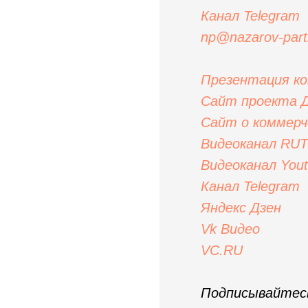
Канал Telegram
np@nazarov-part
Презентация ком
Сайт проекта Д
Сайт
о коммер
Видеоканал RU
Видеоканал You
Канал Telegram
Яндекс
Дзен
Vk Видео
VC.RU
Подписывайтес