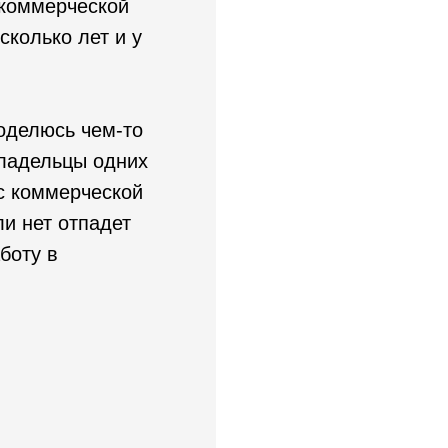
о коммерческой
сколько лет и у
поделюсь чем-то
владельцы одних
с коммерческой
и нет отпадет
боту в