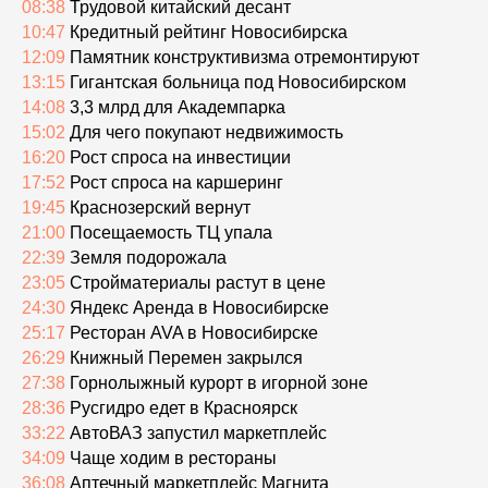
08:38
Трудовой китайский десант
10:47
Кредитный рейтинг Новосибирска
12:09
Памятник конструктивизма отремонтируют
13:15
Гигантская больница под Новосибирском
14:08
3,3 млрд для Академпарка
15:02
Для чего покупают недвижимость
16:20
Рост спроса на инвестиции
17:52
Рост спроса на каршеринг
19:45
Краснозерский вернут
21:00
Посещаемость ТЦ упала
22:39
Земля подорожала
23:05
Стройматериалы растут в цене
24:30
Яндекс Аренда в Новосибирске
25:17
Ресторан AVA в Новосибирске
26:29
Книжный Перемен закрылся
27:38
Горнолыжный курорт в игорной зоне
28:36
Русгидро едет в Красноярск
33:22
АвтоВАЗ запустил маркетплейс
34:09
Чаще ходим в рестораны
36:08
Аптечный маркетплейс Магнита