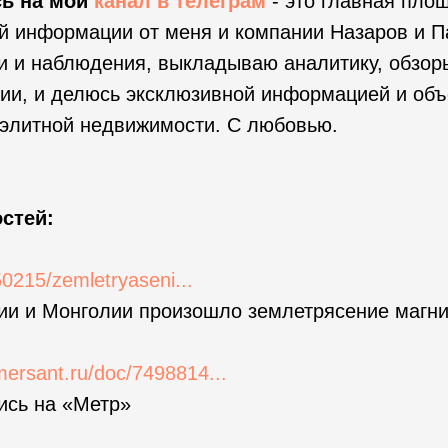
ь на мой
канал в
телеграм
- это главная пло
 информации от меня и компании Назаров и Па
и и наблюдения, выкладываю аналитику, обзор
ии, и делюсь эксклюзивной информацией и объ
 элитной недвижимости. С любовью.
стей:
250215/zemletryaseni...
ии и Монголии произошло землетрясение магни
ersant.ru/doc/7498814...
ись на «Метр»