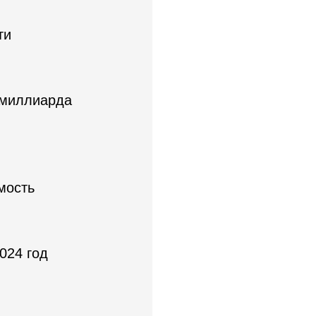
ти
лмиллиарда
мость
024 год