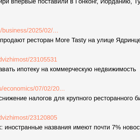
ри впервые поставили в Гонконг, Иорданию, Т
t/business/2025/02/...
продают ресторан More Tasty на улице Ядринц
edvizhimost/23105531
авать ипотеку на коммерческую недвижимость
u/economics/07/02/20...
нижение налогов для крупного ресторанного б
edvizhimost/23120805
: иностранные названия имеют почти 7% новос