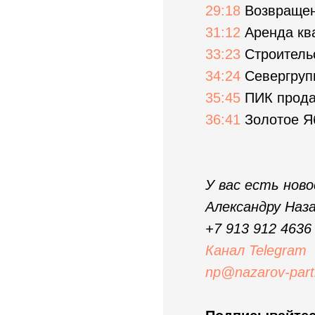
29:18
Возвращен
31:12
Аренда кв
33:23
Строитель
34:24
Севергрупп
35:45
ПИК прода
36:41
Золотое Я
У вас есть нов
Александру Наза
+7 913 912 4636
Канал Telegram
np@nazarov-part