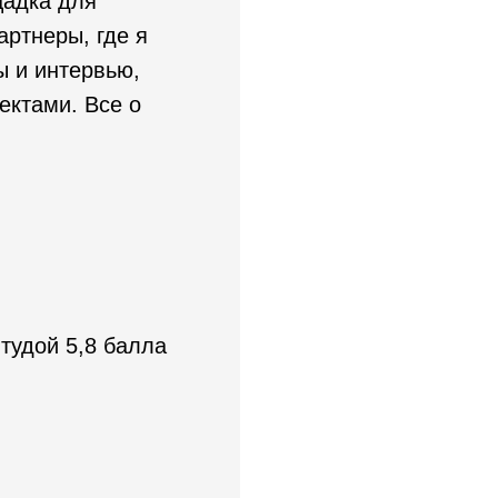
щадка для
ртнеры, где я
ы и интервью,
ектами. Все о
тудой 5,8 балла