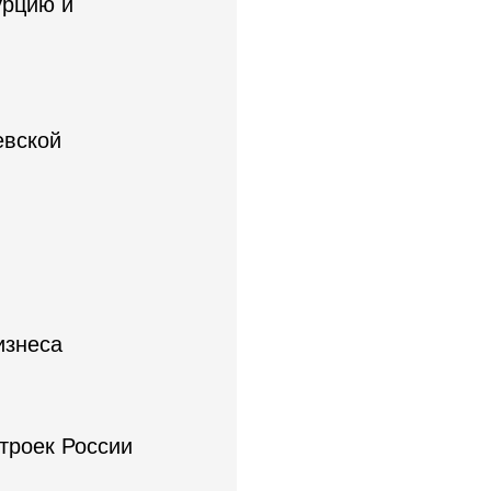
урцию и
евской
изнеса
троек России