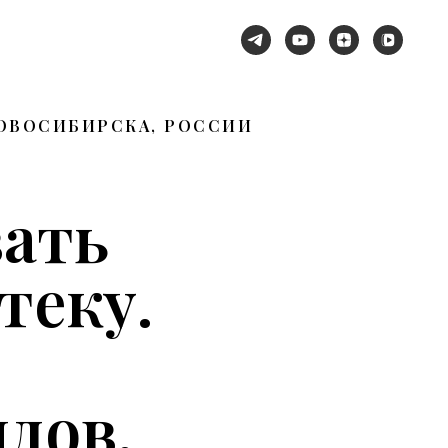
НОВОСИБИРСКА, РОССИИ
вать
теку.
дов.