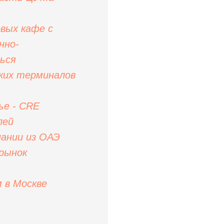
вых кафе с
нно-
ься
ких терминалов
ье - CRE
лей
пании из ОАЭ
 рынок
 в Москве