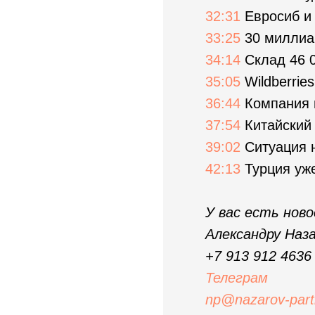
32:31
Евросиб и
33:25
30 миллиар
34:14
Склад 46 0
35:05
Wildberrie
36:44
Компания 
37:54
Китайский 
39:02
Ситуация н
42:13
Турция уж
У вас есть нов
Александру Наз
+7 913 912 4636
Телеграм
np@nazarov-part