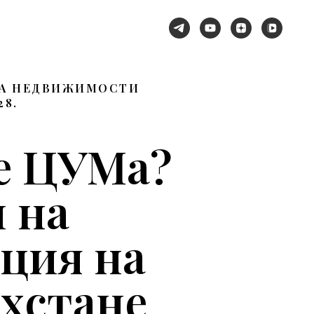
КА НЕДВИЖИМОСТИ
28.
те ЦУМа?
 на
ация на
ахстане