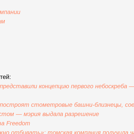
омпании
ам
тей:
 представили концепцию первого небоскреба 
 построят стометровые башни-близнецы, со
стом — мэрия выдала разрешение
та Freedom
жно отбивать»: томская компания получила