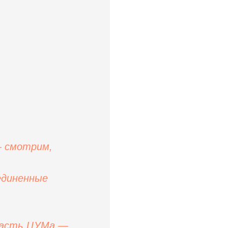
— смотрим,
единенные
 часть ЦУМа —