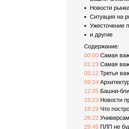
Новости рынк
Ситуация на р
Ужесточение 
и другие
Содержание:
00:00
Самая важ
01:23
Самая важ
05:12
Третья важ
09:24
Архитектур
12:35
Башни-бли
15:23
Новости п
18:29
Что постр
26:22
Универсам 
29:45
ПЛП не бу