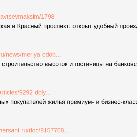
ryavtsevmaksim/1798
ая и Красный проспект: открыт удобный проез
.ru/news/meriya-odob...
строительство высоток и гостиницы на банковс
articles/9292-doly...
ых покупателей жилья премиум- и бизнес-клас
ersant.ru/doc/8157768...