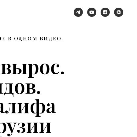
Е В ОДНОМ ВИДЕО.
 вырос.
дов.
алифа
рузии