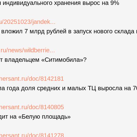
ы индивидуального хранения вырос на 9%
.ru/20251023/jandek...
 вложил 7 млрд рублей в запуск нового склада 
.ru/news/wildberrie...
нет владельцем «Ситимобила»?
mersant.ru/doc/8142181
ла года доля средних и малых ТЦ выросла на 
mersant.ru/doc/8140805
одит на «Белую площадь»
mersant.ru/doc/8141278