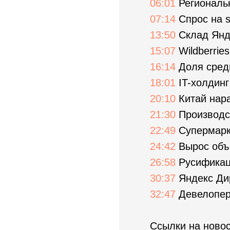
06:01
Региональ
07:14
Спрос на s
13:50
Склад Янд
15:07
Wildberrie
16:14
Доля сред
18:01
IT-холдинг
20:10
Китай нара
21:30
Производст
22:49
Супермарке
24:42
Вырос объ
26:58
Русификац
30:37
Яндекс Дир
32:47
Девелопер
Ссылки на новос