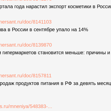
артала года нарастил экспорт косметики в Росси
mersant.ru/doc/8141103
ва в России в сентябре упало на 14%
mersant.ru/doc/8139870
 гипермаркетов становится меньше: причины и
mersant.ru/doc/8157811
одаж продуктов питания в РФ за девять месяц
s.ru/mneniya/548383-...