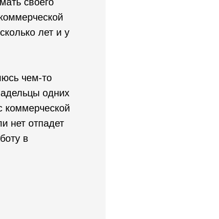
мать своего
о коммерческой
сколько лет и у
люсь чем-то
владельцы одних
с коммерческой
и нет отпадет
боту в