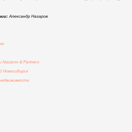
нии:
Александр Назаров
om
Nazarov & Partners
й Новосибирск
 недвижимости